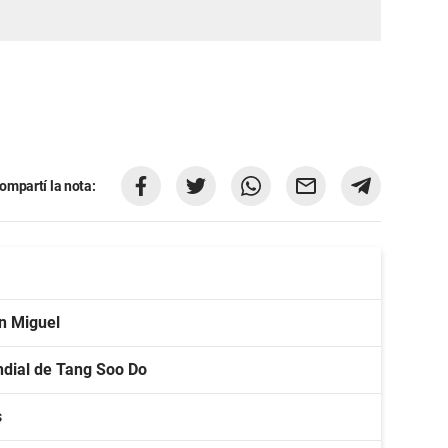
ompartí la nota:
an Miguel
ndial de Tang Soo Do
s