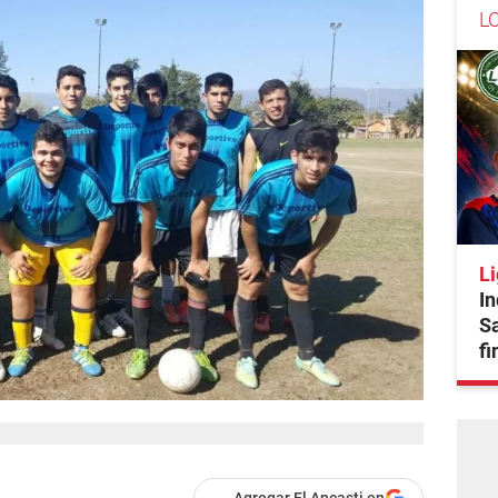
L
L
In
S
fi
Agregar El Ancasti en