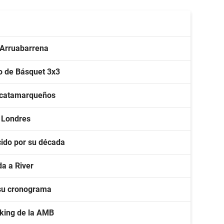
 Arruabarrena
o de Básquet 3x3
s catamarqueños
n Londres
ido por su década
a a River
 su cronograma
nking de la AMB