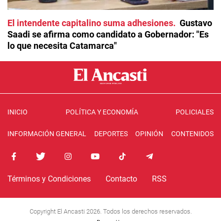
El intendente capitalino suma adhesiones
Gustavo
Saadi se afirma como candidato a Gobernador: "Es
lo que necesita Catamarca"
INICIO
POLÍTICA Y ECONOMÍA
POLICIALES
INFORMACIÓN GENERAL
DEPORTES
OPINIÓN
CONTENIDOS
Términos y Condiciones
Contacto
RSS
Copyright El Ancasti 2026. Todos los derechos reservados.