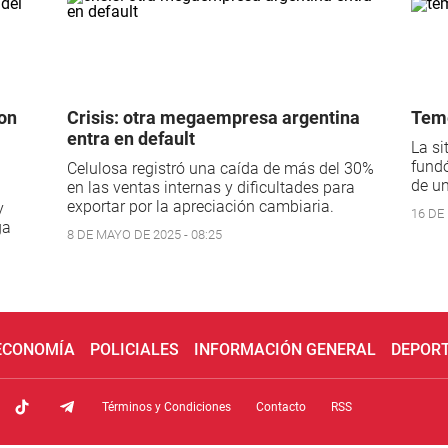
on
Crisis: otra megaempresa argentina
Teme
entra en default
La si
fundó
Celulosa registró una caída de más del 30%
de u
en las ventas internas y dificultades para
exportar por la apreciación cambiaria.
y
16 DE 
ga
8 DE MAYO DE 2025 - 08:25
 ECONOMÍA
POLICIALES
INFORMACIÓN GENERAL
DEPOR
Términos y Condiciones
Contacto
RSS