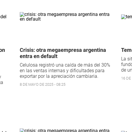
on
Crisis: otra megaempresa argentina
Teme
entra en default
La si
fundó
Celulosa registró una caída de más del 30%
de u
en las ventas internas y dificultades para
exportar por la apreciación cambiaria.
y
16 DE 
ga
8 DE MAYO DE 2025 - 08:25