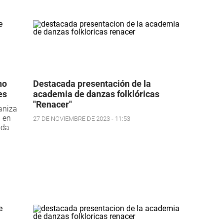
no
Destacada presentación de la
es
academia de danzas folklóricas
"Renacer"
aniza
á en
27 DE NOVIEMBRE DE 2023 - 11:53
oda