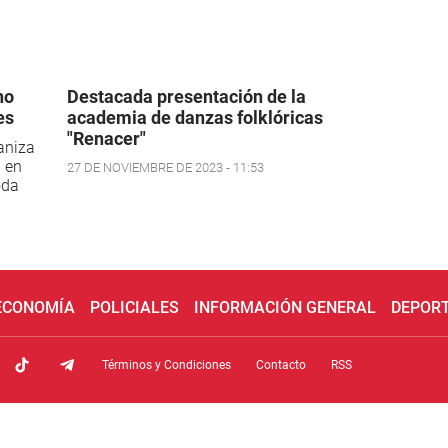
no
Destacada presentación de la
es
academia de danzas folklóricas
"Renacer"
aniza
á en
27 DE NOVIEMBRE DE 2023 - 11:53
oda
 ECONOMÍA
POLICIALES
INFORMACIÓN GENERAL
DEPOR
Términos y Condiciones
Contacto
RSS