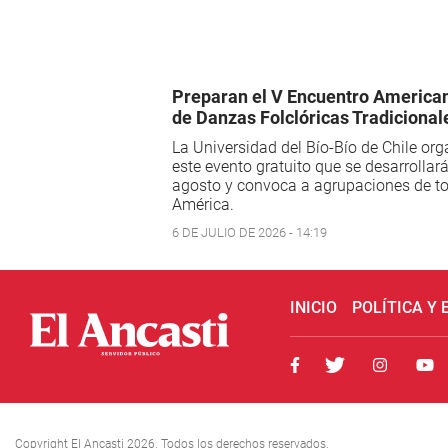
Preparan el V Encuentro America
de Danzas Folclóricas Tradicional
La Universidad del Bío-Bío de Chile org
este evento gratuito que se desarrollar
agosto y convoca a agrupaciones de t
América.
6 DE JULIO DE 2026 - 14:19
INICIO
POLÍTICA Y
Copyright El Ancasti 2026. Todos los derechos reservados.