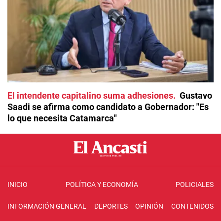
El intendente capitalino suma adhesiones
Gustavo
Saadi se afirma como candidato a Gobernador: "Es
lo que necesita Catamarca"
INICIO
POLÍTICA Y ECONOMÍA
POLICIALES
INFORMACIÓN GENERAL
DEPORTES
OPINIÓN
CONTENIDOS