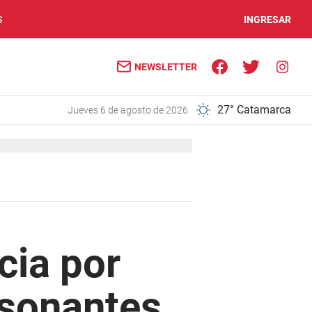
S
INGRESAR
NEWSLETTER
27° Catamarca
jueves 6 de agosto de 2026
cia por
esonantes