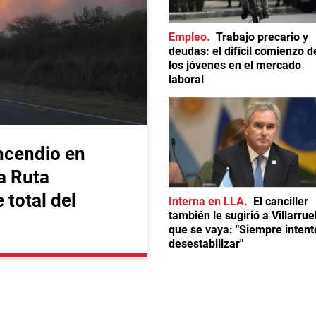
Empleo
Trabajo precario y
deudas: el difícil comienzo d
los jóvenes en el mercado
laboral
ncendio en
a Ruta
 total del
Interna en LLA
El canciller
también le sugirió a Villarrue
que se vaya: "Siempre intent
desestabilizar"