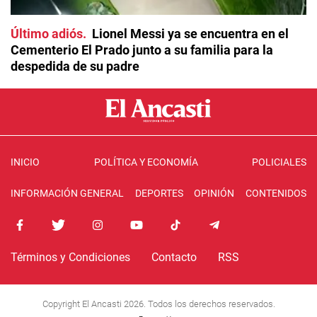
Último adiós
Lionel Messi ya se encuentra en el
Cementerio El Prado junto a su familia para la
despedida de su padre
INICIO
POLÍTICA Y ECONOMÍA
POLICIALES
INFORMACIÓN GENERAL
DEPORTES
OPINIÓN
CONTENIDOS
Términos y Condiciones
Contacto
RSS
Copyright El Ancasti 2026. Todos los derechos reservados.