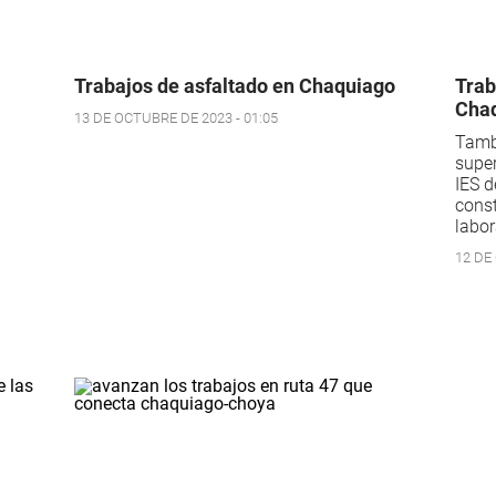
Trabajos de asfaltado en Chaquiago
Trab
Chaq
13 DE OCTUBRE DE 2023 - 01:05
Tambi
super
IES d
cons
labor
12 DE