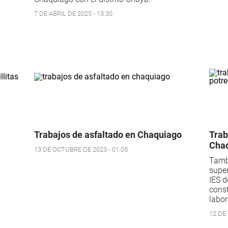
7 DE ABRIL DE 2025 - 13:30
Trabajos de asfaltado en Chaquiago
Trab
Chaq
13 DE OCTUBRE DE 2023 - 01:05
Tambi
super
IES d
cons
labor
12 DE