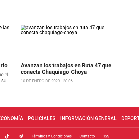
rio
Avanzan los trabajos en Ruta 47 que
conecta Chaquiago-Choya
e el
 su
10 DE ENERO DE 2023 - 20:06
 ECONOMÍA
POLICIALES
INFORMACIÓN GENERAL
DEPOR
Términos y Condiciones
Contacto
RSS