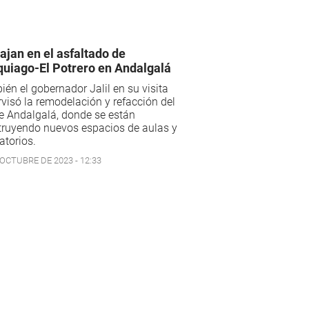
ajan en el asfaltado de
uiago-El Potrero en Andalgalá
én el gobernador Jalil en su visita
visó la remodelación y refacción del
e Andalgalá, donde se están
truyendo nuevos espacios de aulas y
atorios.
 OCTUBRE DE 2023 - 12:33