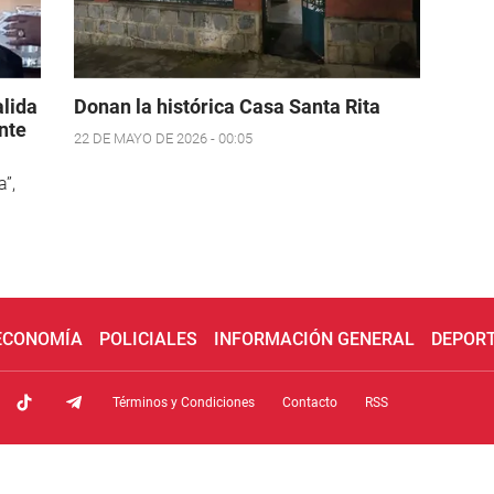
alida
Donan la histórica Casa Santa Rita
nte
22 DE MAYO DE 2026 - 00:05
a
”,
 ECONOMÍA
POLICIALES
INFORMACIÓN GENERAL
DEPOR
Términos y Condiciones
Contacto
RSS