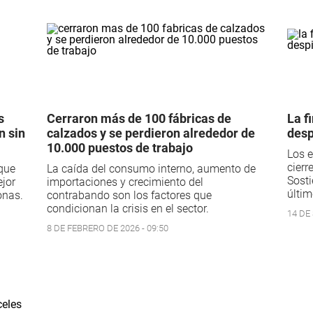
s
Cerraron más de 100 fábricas de
La f
n sin
calzados y se perdieron alrededor de
desp
10.000 puestos de trabajo
Los e
cierr
 que
La caída del consumo interno, aumento de
Sosti
ejor
importaciones y crecimiento del
últim
onas.
contrabando son los factores que
condicionan la crisis en el sector.
14 DE
8 DE FEBRERO DE 2026 - 09:50