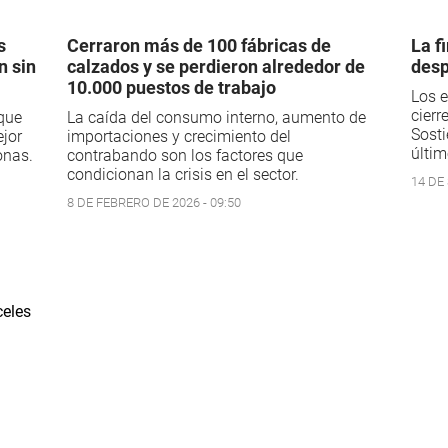
s
Cerraron más de 100 fábricas de
La f
n sin
calzados y se perdieron alrededor de
desp
10.000 puestos de trabajo
Los e
cierr
 que
La caída del consumo interno, aumento de
Sosti
ejor
importaciones y crecimiento del
últim
onas.
contrabando son los factores que
condicionan la crisis en el sector.
14 DE
8 DE FEBRERO DE 2026 - 09:50