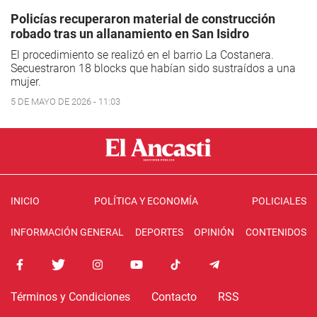
Policías recuperaron material de construcción
robado tras un allanamiento en San Isidro
El procedimiento se realizó en el barrio La Costanera.
Secuestraron 18 blocks que habían sido sustraídos a una
mujer.
5 DE MAYO DE 2026 - 11:03
INICIO
POLÍTICA Y ECONOMÍA
POLICIALES
INFORMACIÓN GENERAL
DEPORTES
OPINIÓN
CONTENIDOS
Términos y Condiciones
Contacto
RSS