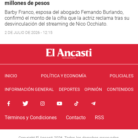
millones de pesos
Barby Franco, esposa del abogado Fernando Burlando,
confirmó el monto de la cifra que la actriz reclama tras su
desvinculación del streaming de Nico Occhiato.
2 DE JULIO DE 2026 - 12:15
INICIO
POLÍTICA Y ECONOMÍA
POLICIALES
INFORMACIÓN GENERAL
DEPORTES
OPINIÓN
CONTENIDOS
Términos y Condiciones
Contacto
RSS
Copyright El Ancasti 2026. Todos los derechos reservados.