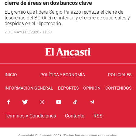
cierre de áreas en dos bancos clave
EL gremio que lidera Sergio Palazzo rechaza el cierre de
tesorerias del BCRA en el interior, y el cierre de sucursales y
despidos en el Hipotecario.
7 DE MAYO DE 2026 - 11:50
INICIO
POLÍTICA Y ECONOMÍA
POLICIALES
INFORMACIÓN GENERAL
DEPORTES
OPINIÓN
CONTENIDOS
Términos y Condiciones
Contacto
RSS
Copyright El Ancasti 2026. Todos los derechos reservados.