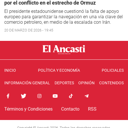
por el conflicto en el estrecho de Ormuz
El presidente estadounidense cuestionó la falta de apoyo
europeo para garantizar la navegación en una vía clave del
comercio petrolero, en medio de la escalada con Irán.
20 DE MARZO DE 2026 - 19:45
INICIO
POLÍTICA Y ECONOMÍA
POLICIALES
INFORMACIÓN GENERAL
DEPORTES
OPINIÓN
CONTENIDOS
Términos y Condiciones
Contacto
RSS
Copyright El Ancasti 2026. Todos los derechos reservados.