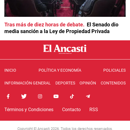
Tras más de diez horas de debate
El Senado dio
media sanción a la Ley de Propiedad Privada
INICIO
POLÍTICA Y ECONOMÍA
POLICIALES
INFORMACIÓN GENERAL
DEPORTES
OPINIÓN
CONTENIDOS
Términos y Condiciones
Contacto
RSS
Copyright El Ancasti 2026. Todos los derechos reservados.